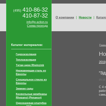
410-86-32
(495)
410-87-32
|
|
О компании
Новости
Катал
info@p-action.ru
Схема проезда
Каталог материалов:
Главн
Но
Гидроизоляция
Теплоизоляция
2019
Титан-цинк Rheinzink
Нержавеющая сталь из
"Зд
Европы
Специальное стекло из
25.12
Европы
С 4 
Зимние сады
рабо
Кровельные мембраны
самы
Rhepanol (Репанол)
Одноразовая опалубка