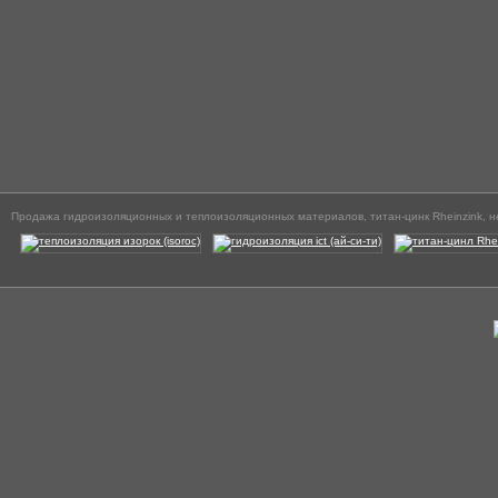
Продажа гидроизоляционных и теплоизоляционных материалов, титан-цинк Rheinzink, н