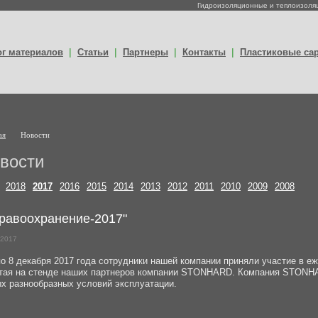
Гидроизоляционные и теплоизоляц
|
|
|
|
ог материалов
Статьи
Партнеры
Контакты
Пластиковые сар
ая
Новости
вости
2018
2017
2016
2015
2014
2013
2012
2011
2010
2009
2008
равоохранение-2017"
.2017
по 8 декабря 2017 года сотрудники нашей компании приняли участие в е
тая на стенде наших партнеров компании STONHARD. Компания STONHA
х разнообразных условий эксплуатации.