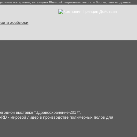
ионные материалы, титан-цинк Rheinzink, нержавеющая сталь Bogner, пленки, дренаж
аи и хозблоки
жегодной выставке "Здравоохранение-2017",
RD - мировой лидер в производстве полимерных полов для