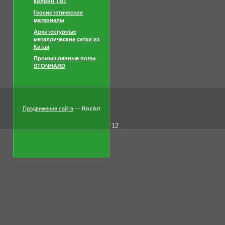
колонн TBT
Геосинтетические
материалы
Архитектурные
металлические сетки из
Китая
Промышленные полы
STONHARD
Продвижение сайта
—
RozArt
`12