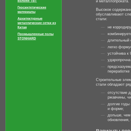
и металлопроката.
колонн TBT
Геосинтетические
Высокое содержани
материалы
обуславливают сл
стали:
Архитектурные
металлические сетки из
не корродир
Китая
комбинирует
Промышленные полы
STONHARD
длительный 
легко форму
устойчива к
ударопрочна
предсказуем
переработке
Строительные элем
стали обладают ря
отсутствие 
ржавчины, чи
долгие годы
и форме;
дольше, чем
обновления, 
Варианты пов