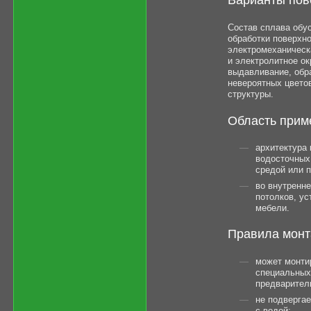
Состав сплава обу
обработки поверхно
электромеханическ
и электролитное ок
выдавливание, обр
невероятных цвето
структуры.
Область прим
архитектура 
водосточных 
средой или 
во внутренне
потолков, ус
мебели.
Правила мон
может монти
специальных 
предварител
не подверга
с водой;