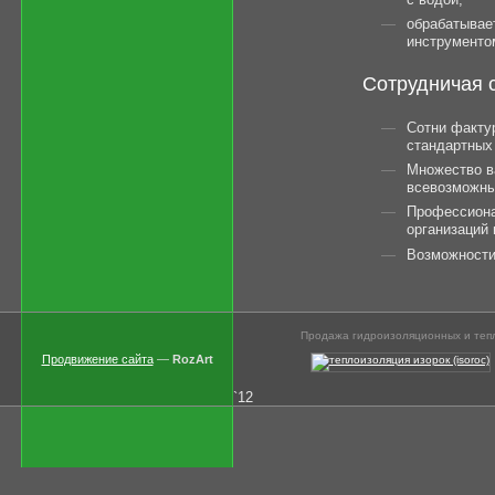
обрабатывае
инструменто
Сотрудничая с
Сотни факту
стандартных 
Множество в
всевозможны
Профессиона
организаций 
Возможности
Продажа гидроизоляционных и тепл
Продвижение сайта
—
RozArt
`12