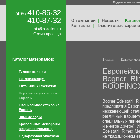
Гидроизоляционн
410-86-32
(495)
410-87-32
|
|
О компании
Новости
Катало
|
Контакты
Пластиковые сараи и
info@p-action.ru
Схема проезда
Каталог материалов:
Главная
Каталог мат
Европейск
Гидроизоляция
Bogner, Ri
Теплоизоляция
ROOFINO
Титан-цинк Rheinzink
Нержавеющая сталь из
Европы
Bogner Edelstahl, 
Специальное стекло из
предприятия Европ
Европы
нержавеющей стали
различных вариант
Зимние сады
специальных приме
Кровельные мембраны
и многое другое). 
Rhepanol (Репанол)
Edelstahl, Rimex Me
на традиционном е
Одноразовая опалубка