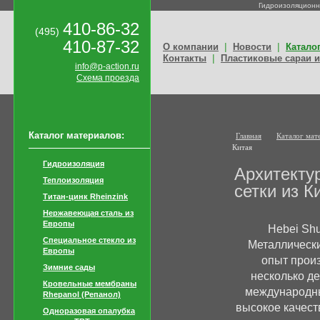
Гидроизоляционн
410-86-32
(495)
410-87-32
|
|
О компании
Новости
Катало
|
Контакты
Пластиковые сараи и
info@p-action.ru
Схема проезда
Каталог материалов:
Главная
Каталог мат
Китая
Гидроизоляция
Архитекту
Теплоизоляция
сетки из К
Титан-цинк Rheinzink
Нержавеющая сталь из
Европы
Hebei Shu
Специальное стекло из
Металлически
Европы
опыт произ
Зимние сады
несколько де
Кровельные мембраны
международн
Rhepanol (Репанол)
высокое качест
Одноразовая опалубка