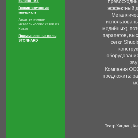
колонн TBT
превосходны
эффектный д
Геосинтетические
материалы
Металличес
Архитектурные
использованы
металлические сетки из
медийных), пот
Китая
парапетов, выс
Промышленные полы
STONHARD
сетки Shuol
констру
оборудования
зву
Компания ООО
предложить: ра
мо
Аэр
Театр Хандан, Ки