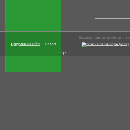
О
Продажа гидроизоляционных и тепл
Продвижение сайта
—
RozArt
`12