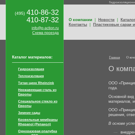
Гидроизоляционн
410-86-32
(495)
410-87-32
|
|
О компании
Новости
Катало
|
Контакты
Пластиковые сараи и
info@p-action.ru
Схема проезда
Каталог материалов:
Главная
О ком
О комп
Гидроизоляция
Теплоизоляция
ООО «Принцип
Титан-цинк Rheinzink
года.
Нержавеющая сталь из
Европы
Основной вид
материалов, и
Специальное стекло из
Европы
ООО «Принцип 
Зимние сады
решения, отв
Кровельные мембраны
В основе усп
Rhepanol (Репанол)
Одноразовая опалубка
внедрен