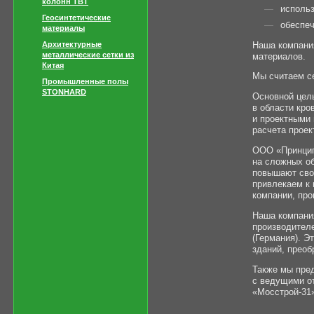
колонн TBT
исполь
Геосинтетические
обеспе
материалы
Наша компания
Архитектурные
металлические сетки из
материалов.
Китая
Мы считаем се
Промышленные полы
STONHARD
Основной цел
в области кро
и проектными 
расчета проект
ООО «Принцип
на сложных о
повышают сво
привлекаем к
компании, пр
Наша компани
производителе
(Германия). 
зданий, преоб
Также мы пред
с ведущими о
«
Мосстрой-31