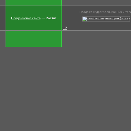
Продажа гидроизоляционных и тепл
Продвижение сайта
—
RozArt
`12