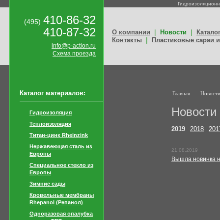
Гидроизоляционн
410-86-32
(495)
410-87-32
|
|
О компании
Новости
Катало
|
Контакты
Пластиковые сараи и
info@p-action.ru
Схема проезда
Каталог материалов:
Главная
Новост
Новости
Гидроизоляция
Теплоизоляция
2019
2018
201
Титан-цинк Rheinzink
Нержавеющая сталь из
21.08.2019
Европы
Вышла новинка 
Специальное стекло из
Европы
Зимние сады
Кровельные мембраны
Rhepanol (Репанол)
Одноразовая опалубка