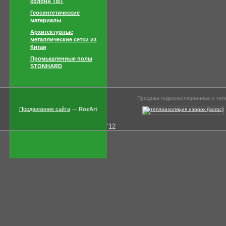
колонн TBT
Геосинтетические
материалы
Архитектурные
металлические сетки из
Китая
Промышленные полы
STONHARD
Продажа гидроизоляционных и тепл
Продвижение сайта
—
RozArt
`12